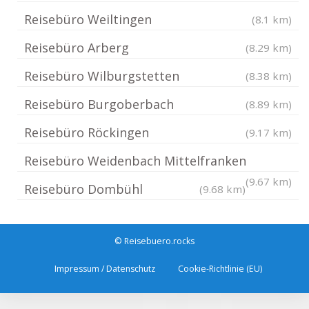
Reisebüro Weiltingen
(8.1 km)
Reisebüro Arberg
(8.29 km)
Reisebüro Wilburgstetten
(8.38 km)
Reisebüro Burgoberbach
(8.89 km)
Reisebüro Röckingen
(9.17 km)
Reisebüro Weidenbach Mittelfranken
(9.67 km)
Reisebüro Dombühl
(9.68 km)
© Reisebuero.rocks
Impressum / Datenschutz
Cookie-Richtlinie (EU)