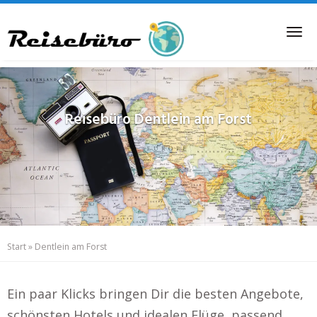
Skip
to
Tog
main
nav
content
Reisebüro
Dentlein am Forst
Start
»
Dentlein am Forst
Ein paar Klicks bringen Dir die besten Angebote,
schönsten Hotels und idealen Flüge, passend