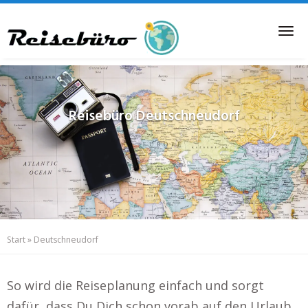
Skip
to
Tog
main
nav
content
Reisebüro
Deutschneudorf
Start
»
Deutschneudorf
So wird die Reiseplanung einfach und sorgt
dafür, dass Du Dich schon vorab auf den Urlaub