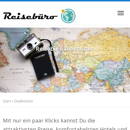
Skip
to
Tog
main
nav
content
Reisebüro
Diekholzen
Start
»
Diekholzen
Mit nur ein paar Klicks kannst Du die
attraktivsten Preise, komfortabelsten Hotels und