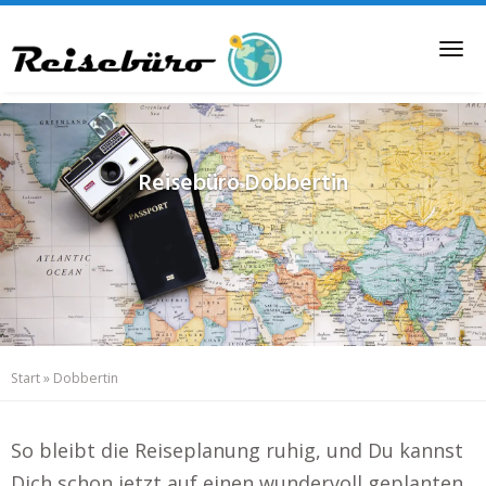
Skip
to
Tog
main
nav
content
Reisebüro
Dobbertin
Start
»
Dobbertin
So bleibt die Reiseplanung ruhig, und Du kannst
Dich schon jetzt auf einen wundervoll geplanten