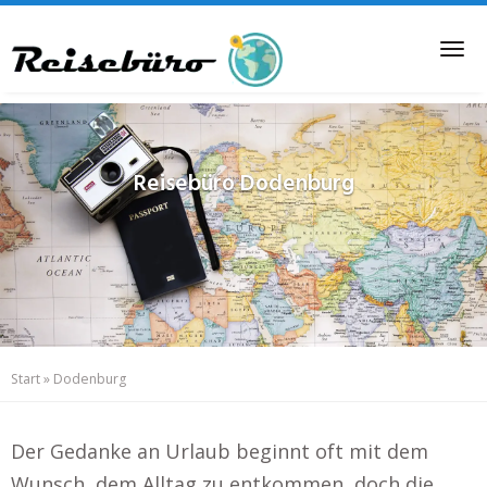
Skip
to
Tog
main
nav
content
Reisebüro
Dodenburg
Start
»
Dodenburg
Der Gedanke an Urlaub beginnt oft mit dem
Wunsch, dem Alltag zu entkommen, doch die