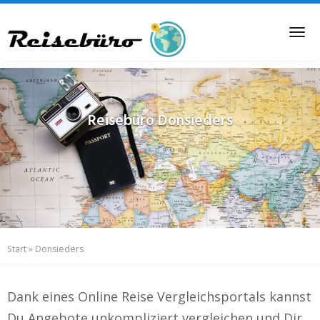
Skip
to
Tog
main
nav
content
Reisebüro
Donsieders
Start
»
Donsieders
Dank eines Online Reise Vergleichsportals kannst
Du Angebote unkompliziert vergleichen und Dir