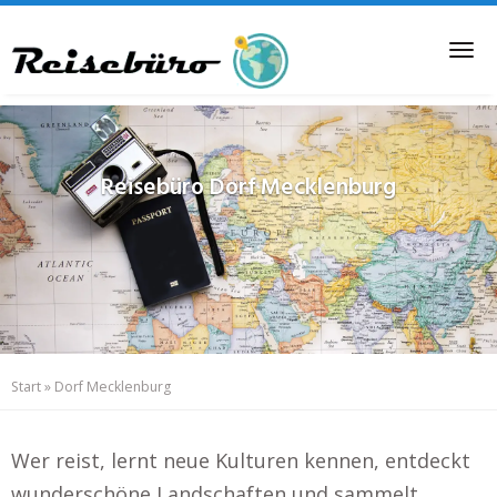
Skip
to
Tog
main
nav
content
Reisebüro
Dorf Mecklenburg
Start
»
Dorf Mecklenburg
Wer reist, lernt neue Kulturen kennen, entdeckt
wunderschöne Landschaften und sammelt