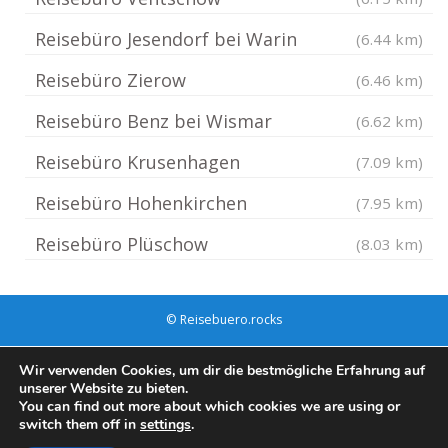
Reisebüro Jesendorf bei Warin
(6.44 km)
Reisebüro Zierow
(6.46 km)
Reisebüro Benz bei Wismar
(6.62 km)
Reisebüro Krusenhagen
(7.09 km)
Reisebüro Hohenkirchen
(7.95 km)
Reisebüro Plüschow
(8.03 km)
© Reisebuero.rocks
Impressum / Datenschutz
Cookie-Richtlinie (EU)
Wir verwenden Cookies, um dir die bestmögliche Erfahrung auf
unserer Website zu bieten.
You can find out more about which cookies we are using or
switch them off in
settings
.