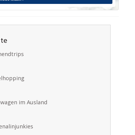
ute
nendtrips
selhopping
twagen im Ausland
enalinjunkies