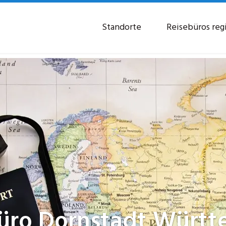
Standorte
Reisebüros reg
büro
Dornstadt Würt