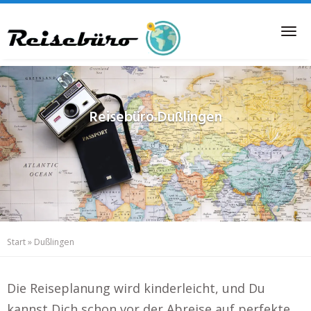
Skip
to
Tog
main
nav
content
Reisebüro
Dußlingen
Start
»
Dußlingen
Die Reiseplanung wird kinderleicht, und Du
kannst Dich schon vor der Abreise auf perfekte