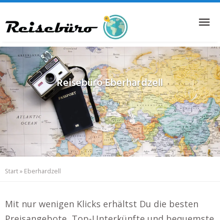
Skip
to
Tog
main
nav
content
Reisebüro
Eberhardzell
Start
»
Eberhardzell
Mit nur wenigen Klicks erhältst Du die besten
Preisangebote, Top-Unterkünfte und bequemste