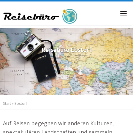
Skip
to
Tog
main
nav
content
Reisebüro
Ebstorf
Start
»
Ebstorf
Auf Reisen begegnen wir anderen Kulturen,
spektakulären Landschaften und sammeln