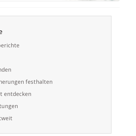
e
erichte
nden
nnerungen festhalten
at entdecken
htungen
tweit