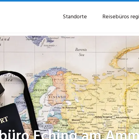
Standorte
Reisebüros reg
ebüro
Eching am Amm