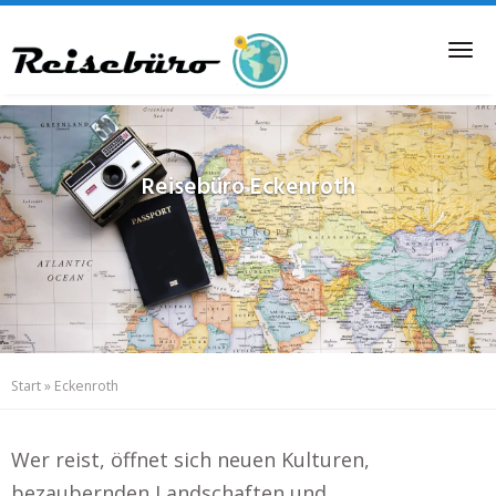
Skip
to
Tog
main
nav
content
Reisebüro
Eckenroth
Start
»
Eckenroth
Wer reist, öffnet sich neuen Kulturen,
bezaubernden Landschaften und