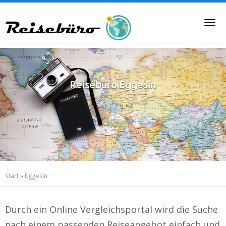
Skip
to
Tog
main
nav
content
Reisebüro
Eggesin
Start
»
Eggesin
Durch ein Online Vergleichsportal wird die Suche
nach einem passenden Reiseangebot einfach und