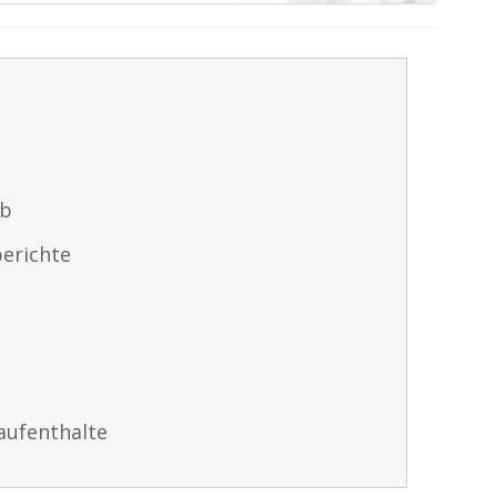
ub
erichte
aufenthalte