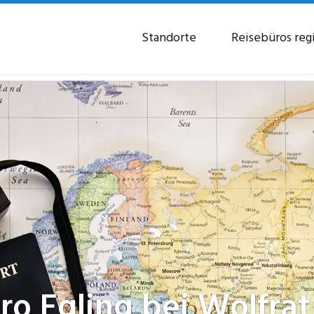
Standorte
Reisebüros reg
üro
Egling bei Wolfra