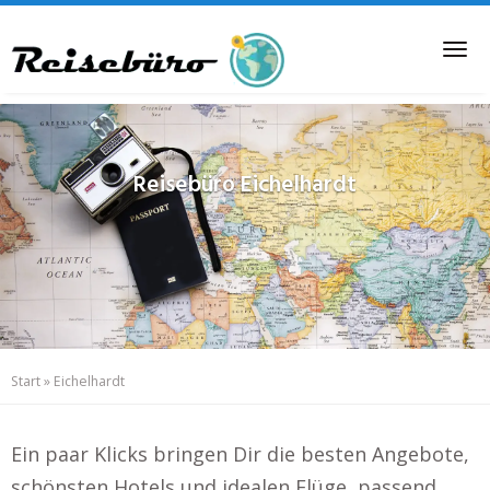
Skip
to
Tog
main
nav
content
Reisebüro
Eichelhardt
Start
»
Eichelhardt
Ein paar Klicks bringen Dir die besten Angebote,
schönsten Hotels und idealen Flüge, passend