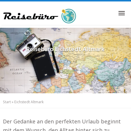
Skip
to
Tog
main
nav
content
Reisebüro
Eichstedt Altmark
Start
»
Eichstedt Altmark
Der Gedanke an den perfekten Urlaub beginnt
mit dem Wunsch, den Alltag hinter sich zu