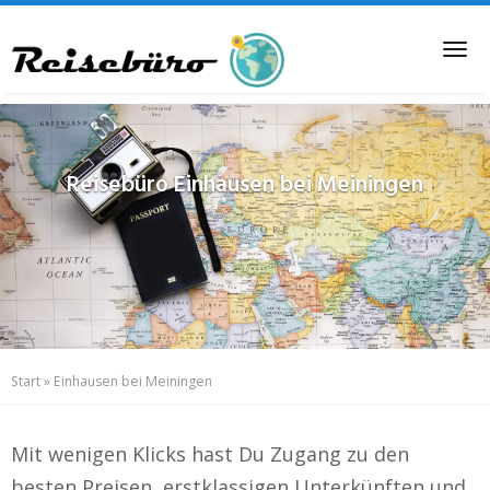
Skip
to
Tog
main
nav
content
Reisebüro
Einhausen bei Meiningen
Start
»
Einhausen bei Meiningen
Mit wenigen Klicks hast Du Zugang zu den
besten Preisen, erstklassigen Unterkünften und