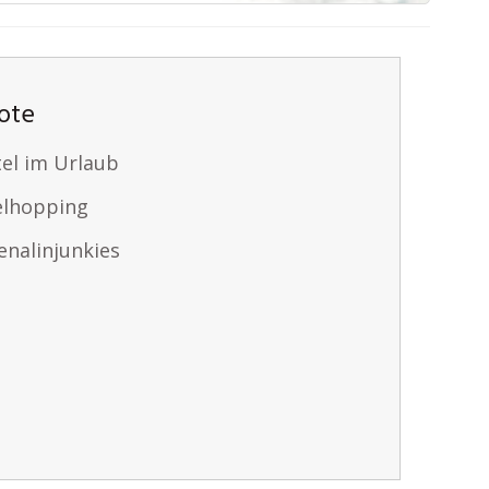
ote
tel im Urlaub
selhopping
enalinjunkies