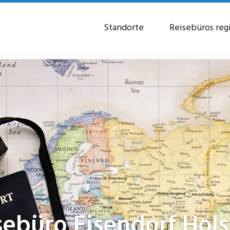
Standorte
Reisebüros reg
sebüro
Eisendorf Hols