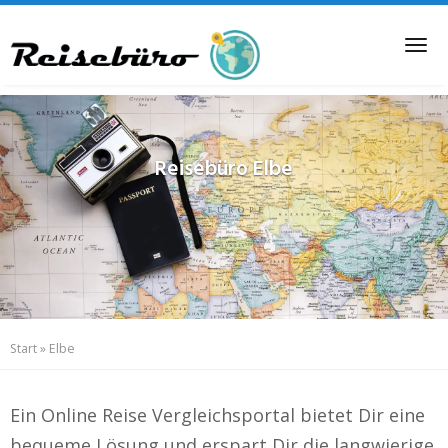
Skip
to
Tog
main
nav
content
Reisebüro
Elbe
Start
»
Elbe
Ein Online Reise Vergleichsportal bietet Dir eine
bequeme Lösung und erspart Dir die langwierige