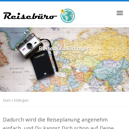
Skip
to
Tog
main
nav
content
Reisebüro
Eldingen
Start
»
Eldingen
Dadurch wird die Reiseplanung angenehm
einfach, und Du kannst Dich schon auf Deine