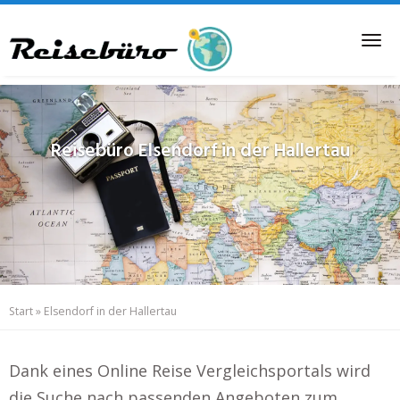
Skip
to
Tog
main
nav
content
Reisebüro
Elsendorf in der Hallertau
Start
»
Elsendorf in der Hallertau
Dank eines Online Reise Vergleichsportals wird
die Suche nach passenden Angeboten zum