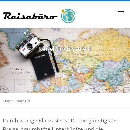
Skip
to
Tog
main
nav
content
Reisebüro
Elsenfeld
Start
»
Elsenfeld
Durch wenige Klicks siehst Du die günstigsten
Preise, traumhafte Unterkünfte und die