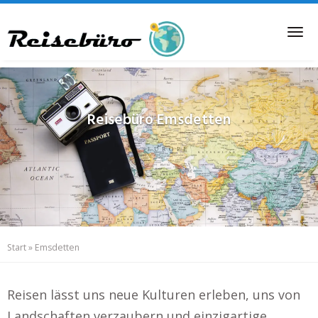
Skip
to
Tog
main
nav
content
Reisebüro
Emsdetten
Start
»
Emsdetten
Reisen lässt uns neue Kulturen erleben, uns von
Landschaften verzaubern und einzigartige