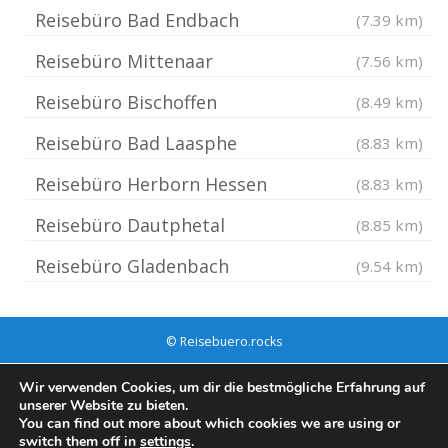
Reisebüro Bad Endbach
(7.39 km)
Reisebüro Mittenaar
(7.56 km)
Reisebüro Bischoffen
(8.49 km)
Reisebüro Bad Laasphe
(8.83 km)
Reisebüro Herborn Hessen
(8.83 km)
Reisebüro Dautphetal
(8.85 km)
Reisebüro Gladenbach
(9.54 km)
© Reisebuero.rocks
Impressum / Datenschutz
Cookie-Richtlinie (EU)
Wir verwenden Cookies, um dir die bestmögliche Erfahrung auf
unserer Website zu bieten.
You can find out more about which cookies we are using or
switch them off in
settings
.