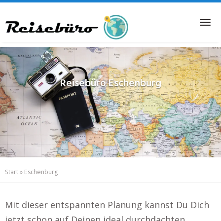
Skip
to
Tog
main
nav
content
Reisebüro
Eschenburg
Start
»
Eschenburg
Mit dieser entspannten Planung kannst Du Dich
jetzt schon auf Deinen ideal durchdachten