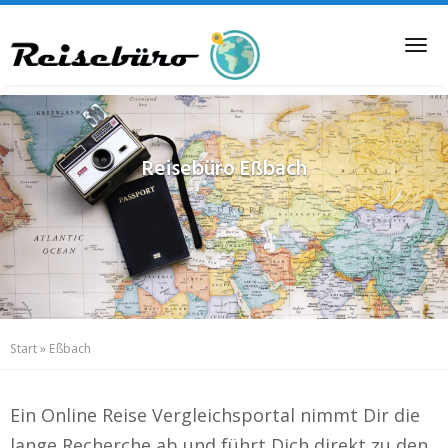
Skip
to
Tog
main
nav
content
Reisebüro
Eßbach
Start
»
Eßbach
Ein Online Reise Vergleichsportal nimmt Dir die
lange Recherche ab und führt Dich direkt zu den