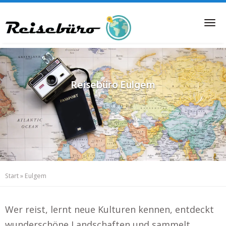
Skip
to
Tog
main
nav
content
Reisebüro
Eulgem
Start
»
Eulgem
Wer reist, lernt neue Kulturen kennen, entdeckt
wunderschöne Landschaften und sammelt