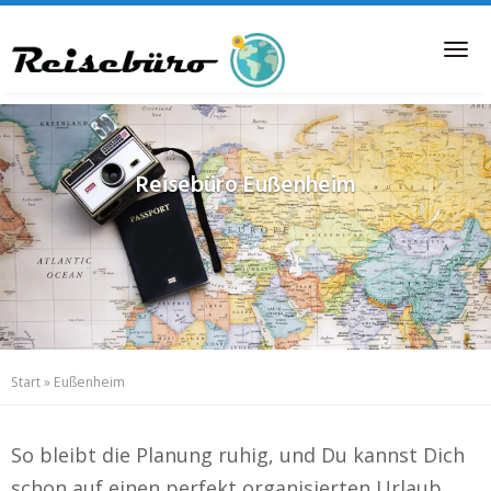
Skip
to
Tog
main
nav
content
Reisebüro
Eußenheim
Start
»
Eußenheim
So bleibt die Planung ruhig, und Du kannst Dich
schon auf einen perfekt organisierten Urlaub