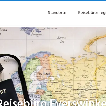
Standorte
Reisebüros reg
Reisebüro
Everswinke