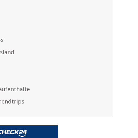
ps
sland
aufenthalte
nendtrips