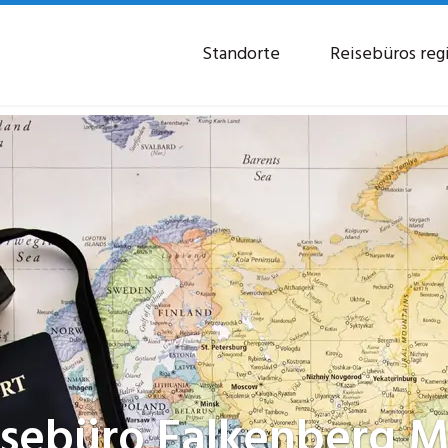
Standorte
Reisebüros reg
isebüro
Falkenberg M