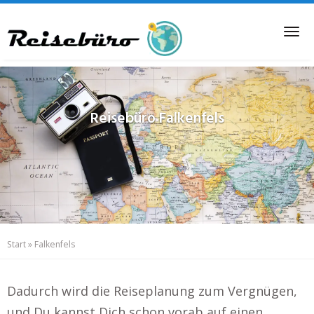
Skip
to
Tog
main
nav
content
Reisebüro
Falkenfels
Start
»
Falkenfels
Dadurch wird die Reiseplanung zum Vergnügen,
und Du kannst Dich schon vorab auf einen