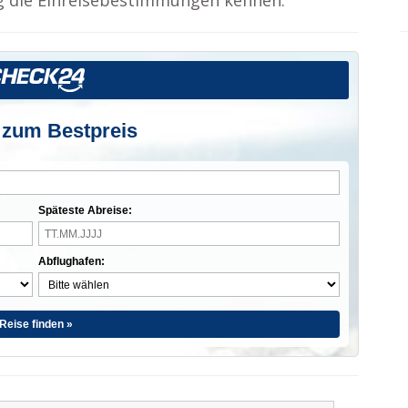
tig die Einreisebestimmungen kennen.
 zum Bestpreis
Späteste Abreise:
Abflughafen:
Reise finden »