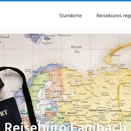
Standorte
Reisebüros reg
Reisebüro
Fambach