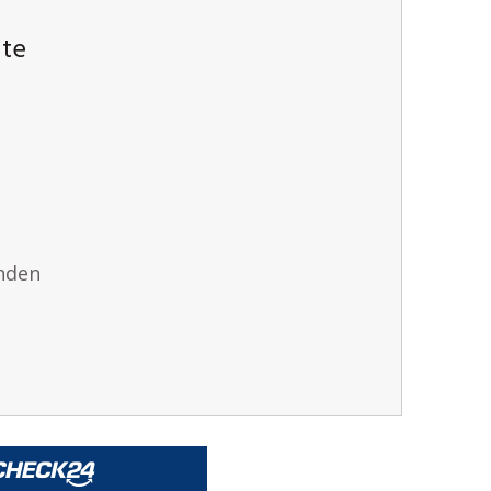
ute
nden