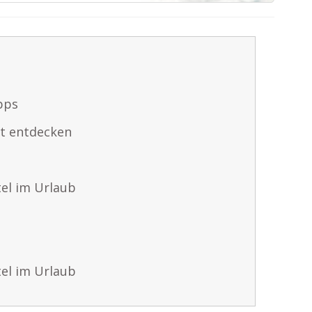
pps
at entdecken
tel im Urlaub
tel im Urlaub