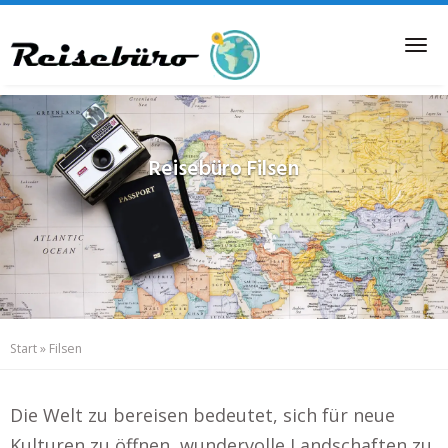
Skip
to
Tog
main
nav
content
Reisebüro
Filsen
Start
»
Filsen
Die Welt zu bereisen bedeutet, sich für neue
Kulturen zu öffnen, wundervolle Landschaften zu