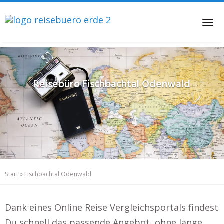
Skip
to
Tog
main
nav
content
Reisebüro
Fischbachtal Odenwald
Start
»
Fischbachtal Odenwald
Dank eines Online Reise Vergleichsportals findest
Du schnell das passende Angebot, ohne lange