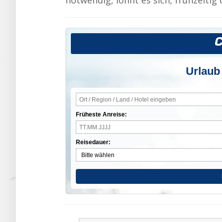
notwendig, lohnt es sich, frühzeiti
Urlaub
Früheste Anreise:
Reisedauer: