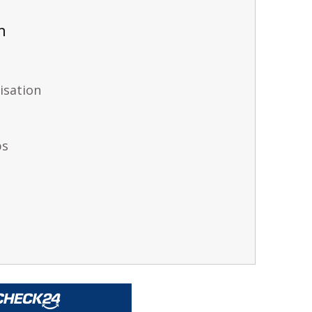
h
isation
ps