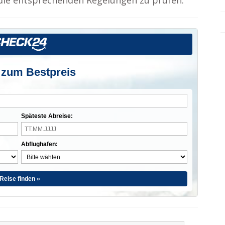
g die entsprechenden Regelungen zu prüfen.
 zum Bestpreis
Späteste Abreise:
Abflughafen:
Reise finden »