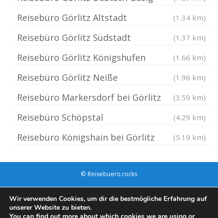
Reisebüro Görlitz Altstadt
(1.34 km)
Reisebüro Görlitz Südstadt
(1.37 km)
Reisebüro Görlitz Königshufen
(1.66 km)
Reisebüro Görlitz Neiße
(1.96 km)
Reisebüro Markersdorf bei Görlitz
(3.59 km)
Reisebüro Schöpstal
(4.29 km)
Reisebüro Königshain bei Görlitz
(5.19 km)
© Reisebuero.rocks
Impressum / Datenschutz
Cookie-Richtlinie (EU)
Wir verwenden Cookies, um dir die bestmögliche Erfahrung auf
unserer Website zu bieten.
You can find out more about which cookies we are using or