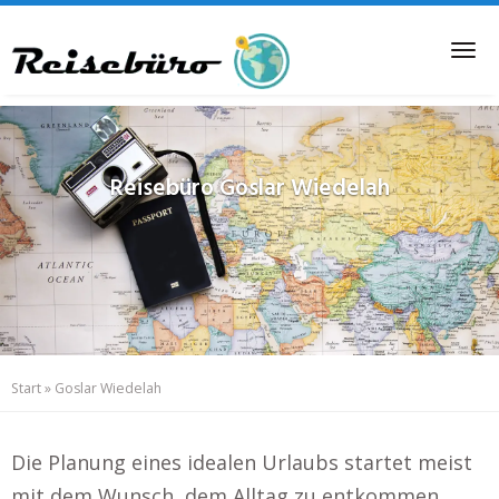
Skip
to
Tog
main
nav
content
Reisebüro
Goslar Wiedelah
Start
»
Goslar Wiedelah
Die Planung eines idealen Urlaubs startet meist
mit dem Wunsch, dem Alltag zu entkommen,