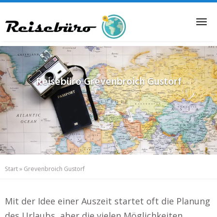
Skip
to
Tog
main
nav
content
Reisebüro
Grevenbroich Gustorf
Start
»
Grevenbroich Gustorf
Mit der Idee einer Auszeit startet oft die Planung
des Urlaubs, aber die vielen Möglichkeiten